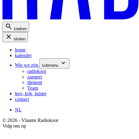
zoeken
sluiten
home
kalender
Wie we zijn
submenu
radiokoor
zangers
dirigent
Team
lees, kijk, luister
contact
NL
© 2026 - Vlaams Radiokoor
Volg ons op