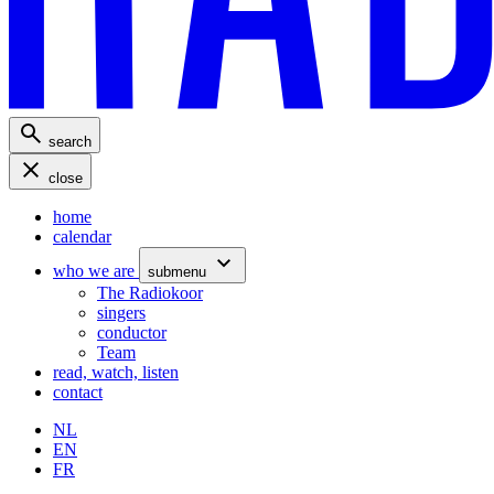
search
close
home
calendar
who we are
submenu
The Radiokoor
singers
conductor
Team
read, watch, listen
contact
NL
EN
FR